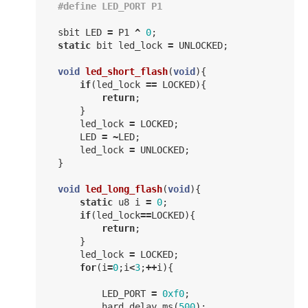
sbit
LED
=
P1
^
0
;
static
bit
led_lock
=
UNLOCKED
;
void
led_short_flash
(
void
){
if
(
led_lock
==
LOCKED
){
return
;
}
led_lock
=
LOCKED
;
LED
=
~
LED
;
led_lock
=
UNLOCKED
;
}
void
led_long_flash
(
void
){
static
u8
i
=
0
;
if
(
led_lock
==
LOCKED
){
return
;
}
led_lock
=
LOCKED
;
for
(
i
=
0
;
i
<
3
;
++
i
){
LED_PORT
=
0xf0
;
hard_delay_ms
(
500
);