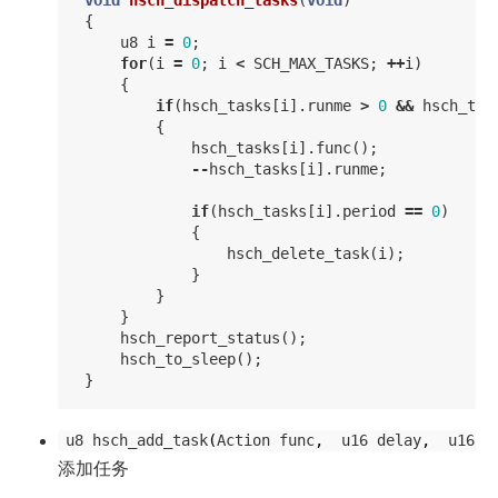
{
u8
i
=
0
;
for
(
i
=
0
;
i
<
SCH_MAX_TASKS
;
++
i
)
{
if
(
hsch_tasks
[
i
].
runme
>
0
&&
hsch_tas
{
hsch_tasks
[
i
].
func
();
--
hsch_tasks
[
i
].
runme
;
if
(
hsch_tasks
[
i
].
period
==
0
)
{
hsch_delete_task
(
i
);
}
}
}
hsch_report_status
();
hsch_to_sleep
();
}
u8
hsch_add_task
(
Action
func
,
u16
delay
,
u16
p
添加任务