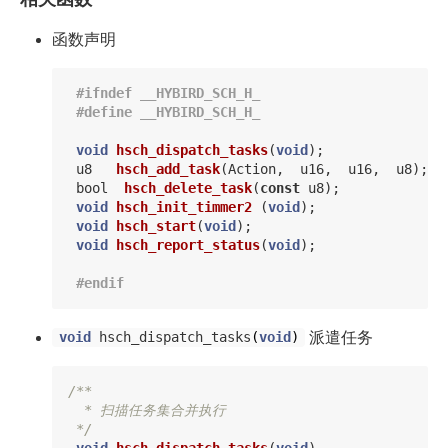
函数声明
void
hsch_dispatch_tasks
(
void
);
u8
hsch_add_task
(
Action
,
u16
,
u16
,
u8
);
bool
hsch_delete_task
(
const
u8
);
void
hsch_init_timmer2
(
void
);
void
hsch_start
(
void
);
void
hsch_report_status
(
void
);
派遣任务
void
hsch_dispatch_tasks
(
void
)
/**

  * 扫描任务集合并执行

 */
void
hsch_dispatch_tasks
(
void
)