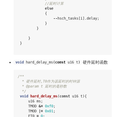
//延时计算
else
{
--
hsch_tasks
[
i
].
delay
;
}
}
}
}
硬件延时函数
void
hard_delay_ms
(
const
u16
t
)
/**

  * 硬件延时,T0作为该延时的时钟源

  * @param t 延时的毫秒数

  */
void
hard_delay_ms
(
const
u16
t
){
u16
ms
;
TMOD
&=
0xf0
;
TMOD
|=
0x01
;
ET0
=
0
;