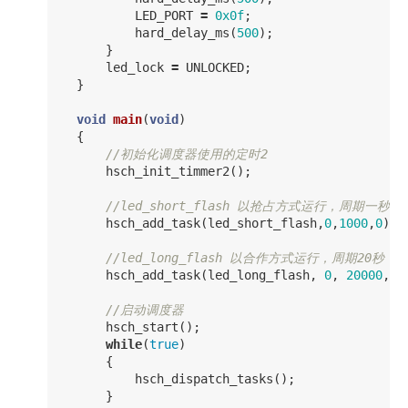
LED_PORT
=
0x0f
;
hard_delay_ms
(
500
);
}
led_lock
=
UNLOCKED
;
}
void
main
(
void
)
{
//初始化调度器使用的定时2
hsch_init_timmer2
();
//led_short_flash 以抢占方式运行，周期一秒
hsch_add_task
(
led_short_flash
,
0
,
1000
,
0
);
//led_long_flash 以合作方式运行，周期20秒
hsch_add_task
(
led_long_flash
,
0
,
20000
,
1
//启动调度器
hsch_start
();
while
(
true
)
{
hsch_dispatch_tasks
();
}