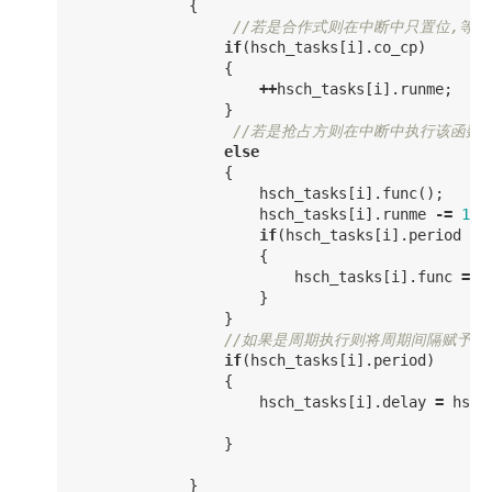
{
//若是合作式则在中断中只置位,等待到hs
if
(
hsch_tasks
[
i
].
co_cp
)
{
++
hsch_tasks
[
i
].
runme
;
}
//若是抢占方则在中断中执行该函数
else
{
hsch_tasks
[
i
].
func
();
hsch_tasks
[
i
].
runme
-=
1
;
if
(
hsch_tasks
[
i
].
period
==
{
hsch_tasks
[
i
].
func
=
N
}
}
//如果是周期执行则将周期间隔赋予下
if
(
hsch_tasks
[
i
].
period
)
{
hsch_tasks
[
i
].
delay
=
hsch
}
}