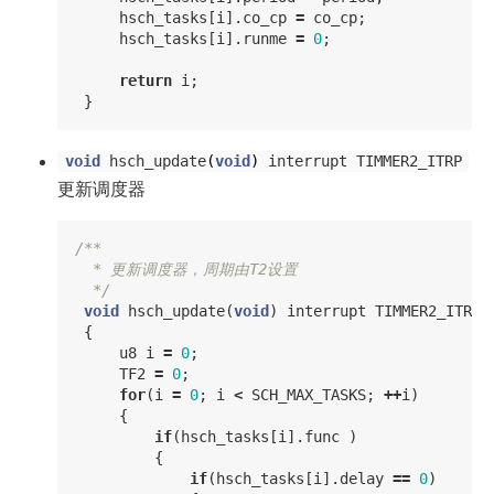
hsch_tasks
[
i
].
co_cp
=
co_cp
;
hsch_tasks
[
i
].
runme
=
0
;
return
i
;
}
void
hsch_update
(
void
)
interrupt
TIMMER2_ITRP
更新调度器
/**

  * 更新调度器，周期由T2设置

  */
void
hsch_update
(
void
)
interrupt
TIMMER2_ITRP
{
u8
i
=
0
;
TF2
=
0
;
for
(
i
=
0
;
i
<
SCH_MAX_TASKS
;
++
i
)
{
if
(
hsch_tasks
[
i
].
func
)
{
if
(
hsch_tasks
[
i
].
delay
==
0
)