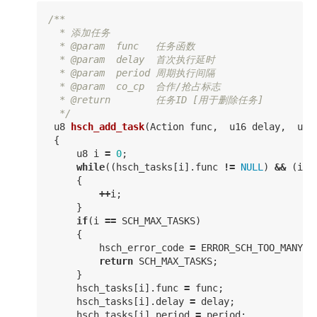
/**

  * 添加任务

  * @param  func   任务函数

  * @param  delay  首次执行延时

  * @param  period 周期执行间隔

  * @param  co_cp  合作/抢占标志

  * @return        任务ID [用于删除任务]

  */
u8
hsch_add_task
(
Action
func
,
u16
delay
,
u16
{
u8
i
=
0
;
while
((
hsch_tasks
[
i
].
func
!=
NULL
)
&&
(
i
<
{
++
i
;
}
if
(
i
==
SCH_MAX_TASKS
)
{
hsch_error_code
=
ERROR_SCH_TOO_MANY_T
return
SCH_MAX_TASKS
;
}
hsch_tasks
[
i
].
func
=
func
;
hsch_tasks
[
i
].
delay
=
delay
;
hsch_tasks
[
i
].
period
=
period
;