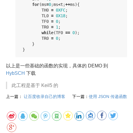
for
(
ms
=
0
;
ms
<
t
;
++
ms
){
TH0
=
0XFC
;
TL0
=
0X18
;
TF0
=
0
;
TR0
=
1
;
while
(
TF0
==
0
);
TR0
=
0
;
}
}
以上是一些基础的函数的实现，具体的 DEMO 到
HybSCH
下载
此工程是基于 Keil5 的
上一篇：
让百度收录自己的博客
下一篇：
使用 JSON 传递函数