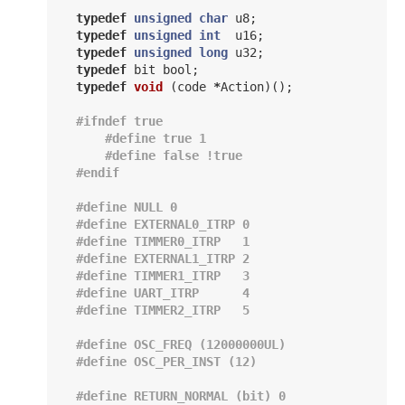
typedef
unsigned
char
u8
;
typedef
unsigned
int
u16
;
typedef
unsigned
long
u32
;
typedef
bit
bool
;
typedef
void
(
code
*
Action
)();