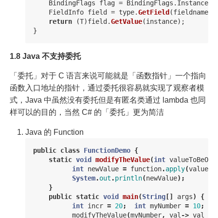
BindingFlags
flag
=
BindingFlags
.
Instance
|
FieldInfo
field
=
type
.
GetField
(
fieldname
,
return
(
T
)
field
.
GetValue
(
instance
);
}
1.8 Java 不支持委托
「委托」对于 C 语言来说可能就是「函数指针」一个指向
函数入口地址的指针，通过委托很容易就实现了观察者模
式，Java 中虽然没有委托但是有匿名类通过 lambda 也同
样可以的目的，当然 C# 的「委托」更为简洁
Java 的 Function
public
class
FunctionDemo
{
static
void
modifyTheValue
(
int
valueToBeOpe
int
newValue
=
function
.
apply
(
valueTo
System
.
out
.
println
(
newValue
);
}
public
static
void
main
(
String
[]
args
)
{
int
incr
=
20
;
int
myNumber
=
10
;
modifyTheValue
(
myNumber
,
val
->
val
+