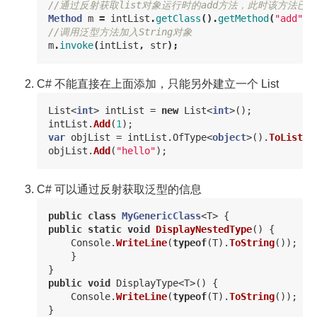
//通过反射获取list对象运行时的add方法，此时该方法已
Method
m
=
intList
.
getClass
().
getMethod
(
"add"
,
//调用泛型方法加入String对象  
m
.
invoke
(
intList
,
str
);
C# 不能直接在上面添加，只能另外建立一个 List
List
<
int
>
intList
=
new
List
<
int
>();
intList
.
Add
(
1
);
var
objList
=
intList
.
OfType
<
object
>().
ToList
()
objList
.
Add
(
"hello"
);
C# 可以通过反射获取泛型的信息
public
class
MyGenericClass
<
T
>
{
public
static
void
DisplayNestedType
()
{
Console
.
WriteLine
(
typeof
(
T
).
ToString
());
}
}
public
void
DisplayType
<
T
>()
{
Console
.
WriteLine
(
typeof
(
T
).
ToString
());
}