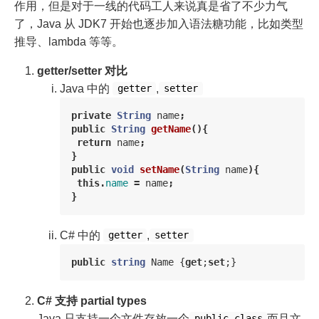
作用，但是对于一线的代码工人来说真是省了不少力气
了，Java 从 JDK7 开始也逐步加入语法糖功能，比如类型
推导、lambda 等等。
getter/setter 对比
Java 中的
,
getter
setter
private
String
name
;
public
String
getName
(){
return
name
;
}
public
void
setName
(
String
name
){
this
.
name
=
name
;
}
C# 中的
,
getter
setter
public
string
Name
{
get
;
set
;}
C# 支持 partial types
Java 只支持一个文件存放一个
而且文
public class