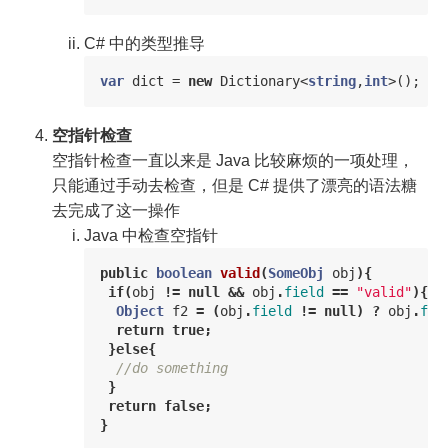
C# 中的类型推导
var
dict
=
new
Dictionary
<
string
,
int
>();
空指针检查
空指针检查一直以来是 Java 比较麻烦的一项处理，
只能通过手动去检查，但是 C# 提供了漂亮的语法糖
去完成了这一操作
Java 中检查空指针
public
boolean
valid
(
SomeObj
obj
){
if
(
obj
!=
null
&&
obj
.
field
==
"valid"
){
Object
f2
=
(
obj
.
field
!=
null
)
?
obj
.
fie
return
true
;
}
else
{
//do something
}
return
false
;
}