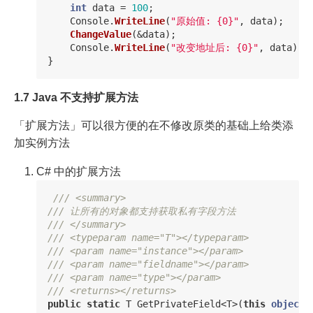
int
data
=
100
;
Console
.
WriteLine
(
"原始值: {0}"
,
data
);
ChangeValue
(&
data
);
Console
.
WriteLine
(
"改变地址后: {0}"
,
data
);
}
1.7 Java 不支持扩展方法
「扩展方法」可以很方便的在不修改原类的基础上给类添
加实例方法
C# 中的扩展方法
/// <summary>
/// 让所有的对象都支持获取私有字段方法
/// </summary>
/// <typeparam name="T"></typeparam>
/// <param name="instance"></param>
/// <param name="fieldname"></param>
/// <param name="type"></param>
/// <returns></returns>
public
static
T
GetPrivateField
<
T
>(
this
object