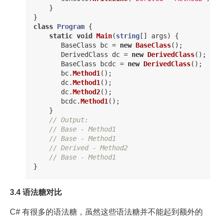
}
}
class
Program
{
static
void
Main
(
string
[]
args
)
{
BaseClass
bc
=
new
BaseClass
();
DerivedClass
dc
=
new
DerivedClass
();
BaseClass
bcdc
=
new
DerivedClass
();
bc
.
Method1
();
dc
.
Method1
();
dc
.
Method2
();
bcdc
.
Method1
();
}
// Output:  
// Base - Method1  
// Base - Method1  
// Derived - Method2  
// Base - Method1  
}
3.4 语法糖对比
C# 有很多的语法糖，虽然这些语法糖并不能起到额外的