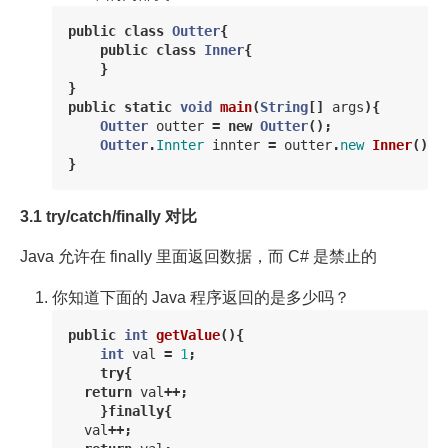
public
class
Outter
{
public
class
Inner
{
}
}
public
static
void
main
(
String
[]
args
){
Outter
outter
=
new
Outter
();
Outter
.
Innter
innter
=
outter
.
new
Inner
();
}
3.1 try/catch/finally 对比
Java 允许在 finally 里面返回数据，而 C# 是禁止的
你知道下面的 Java 程序返回的是多少吗？
public
int
getValue
(){
int
val
=
1
;
try
{
return
val
++;
}
finally
{
val
++;