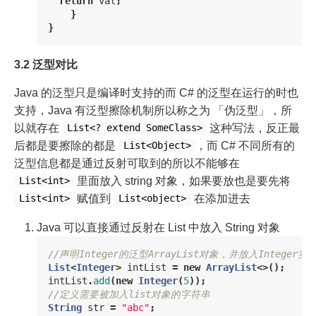
return
val
;
}
}
3.2 泛型对比
Java 的泛型只是编译时支持的而 C# 的泛型在运行的时也
支持，Java 有泛型擦除机制所以称之为 「伪泛型」，所
以就存在
这种写法，反正最
List<? extend SomeClass>
后都是要擦除的都是
，而 C# 不同所有的
List<Object>
泛型信息都是通过反射可取到的所以不能够在
里面放入 string 对象，如果要放也是要先将
List<int>
赋值到
在添加进去
List<int>
List<object>
Java 可以直接通过反射在 List
中放入 String 对象
//声明Integer的泛型ArrayList对象，并放入Integer实例
List
<
Integer
>
intList
=
new
ArrayList
<>();
intList
.
add
(
new
Integer
(
5
));
//定义需要被加入list对象的字符串  
String
str
=
"abc"
;