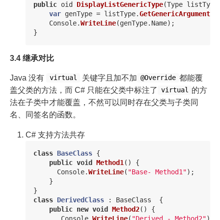
public
oid
DisplayListGenericType
(
Type
listType
var
genType
=
listType
.
GetGenericArguments
(
Console
.
WriteLine
(
genType
.
Name
);
}
3.4 继承对比
Java 没有
关键字且加不加
都能覆
virtual
@Override
盖父类的方法，而 C# 只能在父类中标注了
的方
virtual
法在子类中才能覆盖，不然可以同时存在父类与子类同
名、同签名的函数。
C# 支持方法共存
class
BaseClass
{
public
void
Method1
()
{
Console
.
WriteLine
(
"Base- Method1"
);
}
}
class
DerivedClass
:
BaseClass
{
public
new
void
Method2
()
{
Console
.
WriteLine
(
"Derived - Method2"
);