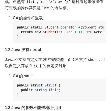
载。虽然有
这种看起来像操作
String a = "x"; a+="y"
符重载的操作其实是 JVM 的语法糖。
C# 的操作符重载
public
static
Student
operator
+(
Student
stu
,
s
return
new
Student
(
stu
.
Age
+
11
,
stu
.
Name
+
s
}
1.2 Java 没有 struct
Java 不支持自定义在 栈 中的类型，而 C# 支持 struct，可
以自定义存放在 栈 中的自定义对象
C# 的 struct
public
struct
Struct
{
public
string
field
;
}
1.3 Java 的参数不能传地址引用