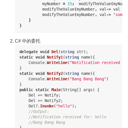
myNumber
=
15
;
modifyTheValue
(
myNumb
modifyTheValue
(
myNumber
,
val
->
val
-
modifyTheValue
(
myNumber
,
val
->
"somes
}
}
C# 中的委托
delegate
void
Del
(
string
str
);
static
void
Notify1
(
string
name
){
Console
.
WriteLine
(
"Notification received fo
}
static
void
Notify2
(
string
name
){
Console
.
WriteLine
(
"Bang Bang Bang"
)
}
public
static
Main
(
String
[]
args
)
{
Del
+=
Notify
;
Del
+=
Notify2
;
Del
?.
Invoke
(
"hello"
);
//Output:
//Notification received for: hello
//Bang Bang Bang
}