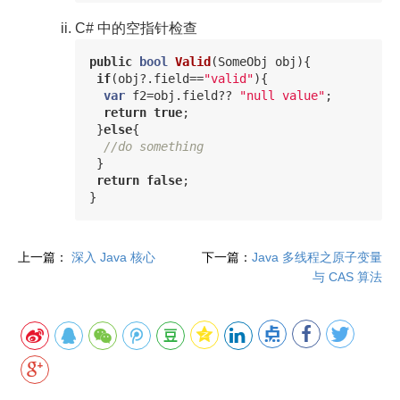
C# 中的空指针检查
public
bool
Valid
(
SomeObj
obj
){
if
(
obj
?.
field
==
"valid"
){
var
f2
=
obj
.
field
??
"null value"
;
return
true
;
}
else
{
//do something
}
return
false
;
}
上一篇：
深入 Java 核心
下一篇：
Java 多线程之原子变量
与 CAS 算法