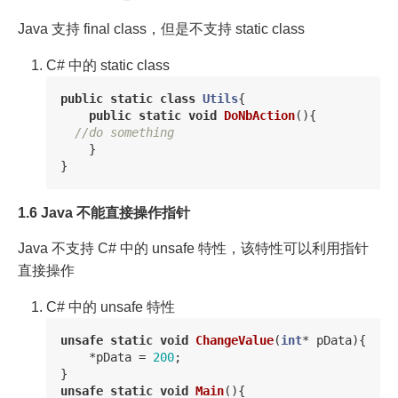
Java 支持 final class，但是不支持 static class
C# 中的 static class
public
static
class
Utils
{
public
static
void
DoNbAction
(){
//do something
}
}
1.6 Java 不能直接操作指针
Java 不支持 C# 中的 unsafe 特性，该特性可以利用指针
直接操作
C# 中的 unsafe 特性
unsafe
static
void
ChangeValue
(
int
*
pData
){
*
pData
=
200
;
}
unsafe
static
void
Main
(){